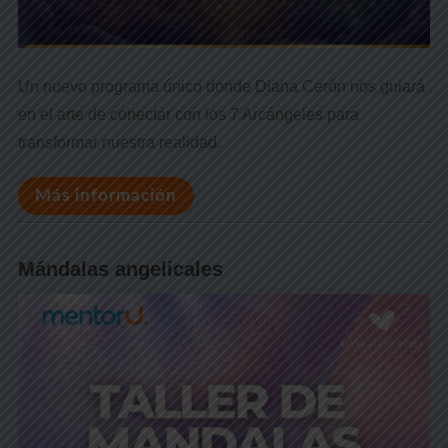
Un nuevo programa único donde Diana Cerón nos guiará
en el arte de conectar con los 7 Arcángeles para
transformar nuestra realidad.
Más información
Mándalas angelicales