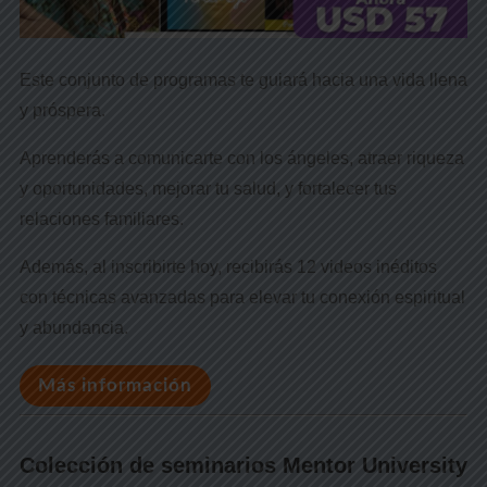
Este conjunto de programas te guiará hacia una vida llena
y próspera.
Aprenderás a comunicarte con los ángeles, atraer riqueza
y oportunidades, mejorar tu salud, y fortalecer tus
relaciones familiares.
Además, al inscribirte hoy, recibirás 12 videos inéditos
con técnicas avanzadas para elevar tu conexión espiritual
y abundancia.
Más información
Colección de seminarios Mentor University