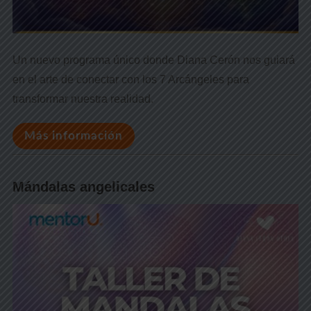
Un nuevo programa único donde Diana Cerón nos guiará
en el arte de conectar con los 7 Arcángeles para
transformar nuestra realidad.
Más información
Mándalas angelicales